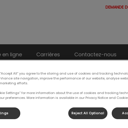
DEMANDE D
 Clinique vétérinaire Bedford
 en ligne
Carrières
Contactez-nous
 “Accept All” you agree to the storing and use of cookies and tracking technol
enhance site navigation, improve the performance of our website, analyse web
marketing efforts.
okie Settings” for more information about the use of cookies and tracking tec
our preferences. More information is available in our Privacy Notice and Cookie 
tings
Reject All Optional
Acc
en