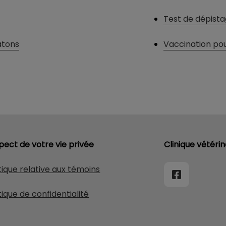
Test de dépist
atons
Vaccination pou
pect de votre vie privée
Clinique vétéri
tique relative aux témoins
tique de confidentialité