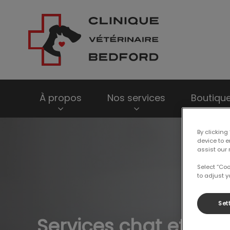
Page d'accueil de
À propos
Nos services
Boutique
IvcPractices.HeaderNav.Search.Label
By clicking
device to 
assist our 
Select “Co
to adjust y
Set
Services chat et chi