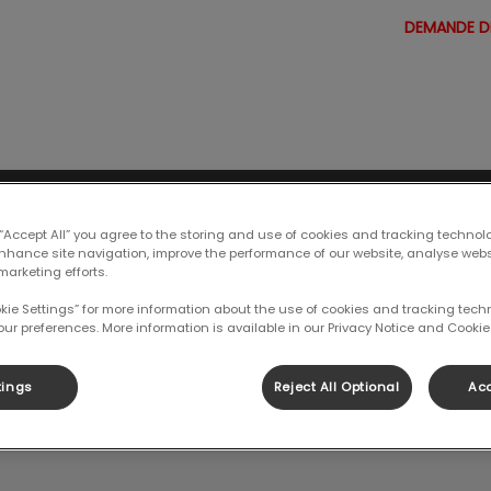
DEMANDE D
 Clinique vétérinaire Bedford
 en ligne
Carrières
Contactez-nous
 “Accept All” you agree to the storing and use of cookies and tracking technol
enhance site navigation, improve the performance of our website, analyse web
marketing efforts.
okie Settings” for more information about the use of cookies and tracking tec
our preferences. More information is available in our Privacy Notice and Cookie 
Marie Josée
tings
Reject All Optional
Acc