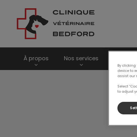
Page d'accueil de
À propos
Nos services
Boutique
By clicking
device to 
assist our 
IvcPractices.HeaderNav.Search.Label
Select “Co
to adjust y
Set